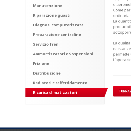
e aeromobi
Manutenzione
Come per o
Riparazione
guasti
ordinaria 
La quantit
Diagnosi
computerizzata
producibil
sottoporr
Preparazione
centraline
La qualità
Servizio
freni
(sostanze 
Ammortizzatori
e Sospensioni
permette u
L’operazio
Frizione
Distribuzione
Radiatori
e rafferddamento
TORNA A
Ricarica
climatizzatori