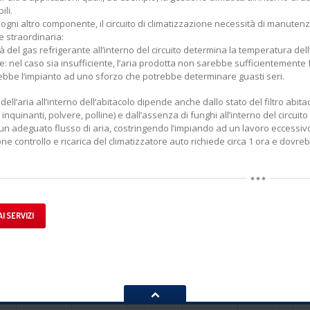
li.
gni altro componente, il circuito di climatizzazione necessità di manuten
e straordinaria:
à del gas refrigerante all’interno del circuito determina la temperatura dell
e: nel caso sia insufficiente, l’aria prodotta non sarebbe sufficientemente 
ebbe l’impianto ad uno sforzo che potrebbe determinare guasti seri.
 dell’aria all’interno dell’abitacolo dipende anche dallo stato del filtro abit
inquinanti, polvere, polline) e dall’assenza di funghi all’interno del circuit
n adeguato flusso di aria, costringendo l’impiando ad un lavoro eccessivo. 
ne controllo e ricarica del climatizzatore auto richiede circa 1 ora e dovr
I SERVIZI