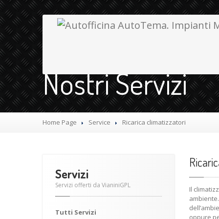
Nostri Servizi
Home Page
Service
Ricarica
climatizzatori
Ricari
Servizi
Servizi offerti da VianiniGPL
Il climati
ambiente.
dell’ambie
Tutti
Servizi
oppure per