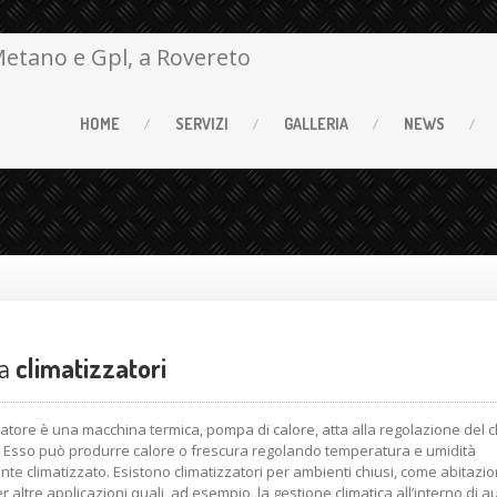
HOME
SERVIZI
GALLERIA
NEWS
ca
climatizzatori
zzatore è una macchina termica, pompa di calore, atta alla regolazione del c
 Esso può produrre calore o frescura regolando temperatura e umidità
nte climatizzato. Esistono climatizzatori per ambienti chiusi, come abitazioni
 altre applicazioni quali, ad esempio, la gestione climatica all’interno di a