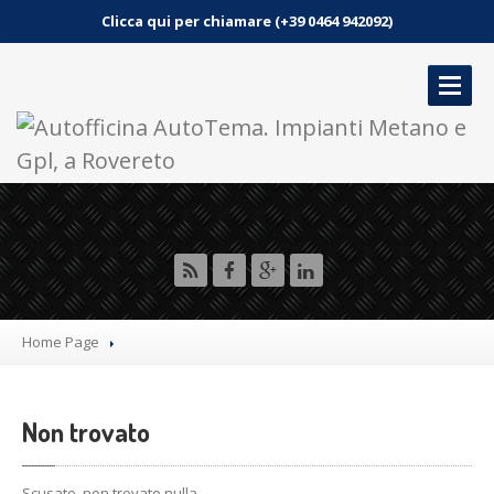
Clicca qui per chiamare (+39 0464 942092)
HOME
SERVIZI
GALLERIA
NEWS
Home Page
CONTATTO
PRENOTA UN APPUNTAMENTO
Non trovato
Scusate, non trovato nulla.