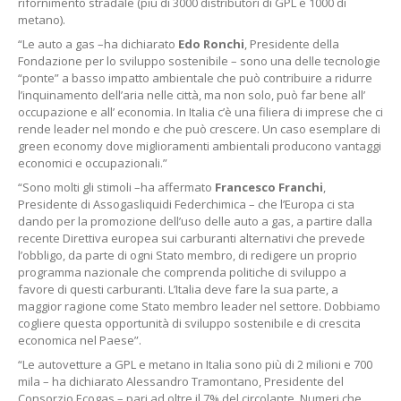
rifornimento stradale (più di 3000 distributori di GPL e 1000 di
metano).
“Le auto a gas –ha dichiarato
Edo Ronchi
, Presidente della
Fondazione per lo sviluppo sostenibile – sono una delle tecnologie
“ponte” a basso impatto ambientale che può contribuire a ridurre
l’inquinamento dell’aria nelle città, ma non solo, può far bene all’
occupazione e all’ economia. In Italia c’è una filiera di imprese che ci
rende leader nel mondo e che può crescere. Un caso esemplare di
green economy dove miglioramenti ambientali producono vantaggi
economici e occupazionali.”
“Sono molti gli stimoli –ha affermato
Francesco Franchi
,
Presidente di Assogasliquidi Federchimica – che l’Europa ci sta
dando per la promozione dell’uso delle auto a gas, a partire dalla
recente Direttiva europea sui carburanti alternativi che prevede
l’obbligo, da parte di ogni Stato membro, di redigere un proprio
programma nazionale che comprenda politiche di sviluppo a
favore di questi carburanti. L’Italia deve fare la sua parte, a
maggior ragione come Stato membro leader nel settore. Dobbiamo
cogliere questa opportunità di sviluppo sostenibile e di crescita
economica nel Paese”.
“Le autovetture a GPL e metano in Italia sono più di 2 milioni e 700
mila – ha dichiarato Alessandro Tramontano, Presidente del
Consorzio Ecogas – pari ad oltre il 7% del circolante. Numeri che