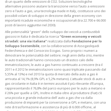
di un quarto delle emissioni di CO2. Soluzioni tecnologiche
alternative possono aiutare la transizione verso l’auto a emissioni
zero e l’auto a gas, una tecnologia made in Italy, costituisce uno dei
possibili volani di sviluppo in direzione della green economy con
importanti ricadute economiche e occupazionali (tra 22.700 e 66.000
posti di lavoro aggiuntivi nel 2030).
Alle potenzialità “green” dello sviluppo dei veicoli a combustibili
gassosi in Italia è dedicata la ricerca
“Green economy e veicoli
stradali: una via italiana”
realizzata dalla
Fondazione per lo
Sviluppo Sostenibile
, con la collaborazione di Assogasliquidi
Federchimica e del Consorzio Ecogas. Sono proprio i numeri a
dimostrare le potenzialità del settore; negli anni della crisi, mentre
le auto tradizionali hanno conosciuto un drastico calo delle
immatricolazioni, le auto a gas hanno continuato a crescere (tra il
2011 e il 2012 le immatricolazioni sono quasi triplicate passando dal
5,55% al 13%) e nel 2013 la quota di mercato della auto a gas è
arrivata al 14,1% (8,9% GPL e 5,2% metano). L’attuale stock di auto a
gas circolante in Italia è in termini assoluti il più rilevante d’Europa,
rappresentando il 76,8% del parco europeo per le auto a metano e
il 26% per quelle a GPL. Inoltre in Italia oltre al produttore (Fiat) c’è
una piccola e grande industria dell’ auto a gas che va dalla
produzione di impianti per la conversione a GPL e metano, con una
rete di trasformazione e assistenza di più di 6.000 officine, al