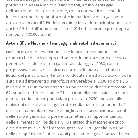
potrebbero essere molto più importanti, a tutto vantaggio
dell’ambiente e dell’occupazione, con la ripresa di politiche di
incentivazione. Negli anni scorsi le immatricolazioni a gas sono
arrivate a toccare il 21% del mercato e le trasformazioni sono state
anche 270.000 all’anno, mentre nel 2014 ci fermeremo purtroppo a
non più di 100.000 unità”.
Auto a GPL e Metano – I vantaggi ambientali ed economici
Nella ricerca sono esaminate tutte le ricadute ambientali ed
economiche dello sviluppo del settore. In uno scenario di elevata
penetrazione delle auto a gas in Italia da oggi al 2030, con la
progressiva sostituzione di una parte delle auto a combustibili
liquidi del parco circolante italiano, dovuta sia ad acquisto di nuove
auto sia ad interventi di retrofit, si arriverebbe al 2030 ad oltre 3,5
milioni di t CO2 in meno rispetto a uno scenario di non intervento, a
67 tonnellate di particolato e 21 mila tonnellate di ossidi di azoto in
meno. La riduzione di particolato prevista al 2030 equivale alle
emissioni che sarebbero generate mediamente in un anno da 4
milioni di automobili diesel. Per migliorare le prestazioni ambientali
delle auto a gas ci sono poi dei promettenti sviluppi nel campo
delle alimentazioni ibride sia GPL-elettrico che metano-elettrico
oltre a sistemi dual fuel metano-gasolio o GPL–gasolio. Ma una
delle prospettive più interessanti per le auto a gas è senza dubbio