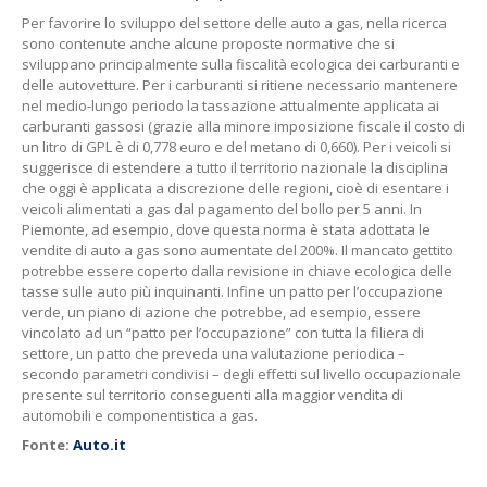
Per favorire lo sviluppo del settore delle auto a gas, nella ricerca
sono contenute anche alcune proposte normative che si
sviluppano principalmente sulla fiscalità ecologica dei carburanti e
delle autovetture. Per i carburanti si ritiene necessario mantenere
nel medio-lungo periodo la tassazione attualmente applicata ai
carburanti gassosi (grazie alla minore imposizione fiscale il costo di
un litro di GPL è di 0,778 euro e del metano di 0,660). Per i veicoli si
suggerisce di estendere a tutto il territorio nazionale la disciplina
che oggi è applicata a discrezione delle regioni, cioè di esentare i
veicoli alimentati a gas dal pagamento del bollo per 5 anni. In
Piemonte, ad esempio, dove questa norma è stata adottata le
vendite di auto a gas sono aumentate del 200%. Il mancato gettito
potrebbe essere coperto dalla revisione in chiave ecologica delle
tasse sulle auto più inquinanti. Infine un patto per l’occupazione
verde, un piano di azione che potrebbe, ad esempio, essere
vincolato ad un “patto per l’occupazione” con tutta la filiera di
settore, un patto che preveda una valutazione periodica –
secondo parametri condivisi – degli effetti sul livello occupazionale
presente sul territorio conseguenti alla maggior vendita di
automobili e componentistica a gas.
Fonte:
Auto.it