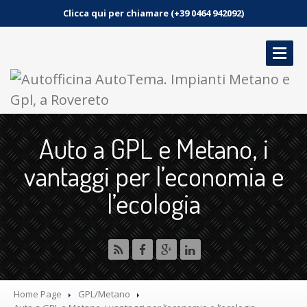
Clicca qui per chiamare (+39 0464 942092)
HOME
Auto a GPL e Metano, i
SERVIZI
vantaggi per l’economia e
GALLERIA
l’ecologia
NEWS
CONTATTO
PRENOTA UN APPUNTAMENTO
Home Page
GPL/Metano