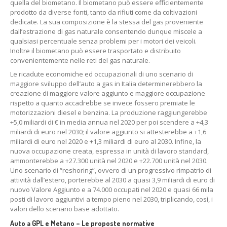
quella del biometano. Il biometano può essere efficientemente
prodotto da diverse fonti, tanto da rifiuti come da coltivazioni
dedicate. La sua composizione è la stessa del gas proveniente
dall’estrazione di gas naturale consentendo dunque miscele a
qualsiasi percentuale senza problemi per i motori dei veicoli.
Inoltre il biometano può essere trasportato e distribuito
convenientemente nelle reti del gas naturale.
Le ricadute economiche ed occupazionali di uno scenario di
maggiore sviluppo dell’auto a gas in Italia determinerebbero la
creazione di maggiore valore aggiunto e maggiore occupazione
rispetto a quanto accadrebbe se invece fossero premiate le
motorizzazioni diesel e benzina. La produzione raggiungerebbe
+5,0 miliardi di € in media annua nel 2020 per poi scendere a +4,3
miliardi di euro nel 2030; il valore aggiunto si attesterebbe a +1,6
miliardi di euro nel 2020 e +1,3 miliardi di euro al 2030. Infine, la
nuova occupazione creata, espressa in unità di lavoro standard,
ammonterebbe a +27.300 unità nel 2020 e +22.700 unità nel 2030.
Uno scenario di “reshoring”, ovvero di un progressivo rimpatrio di
attività dall’estero, porterebbe al 2030 a quasi 3,9 miliardi di euro di
nuovo Valore Aggiunto e a 74.000 occupati nel 2020 e quasi 66 mila
posti di lavoro aggiuntivi a tempo pieno nel 2030, triplicando, così, i
valori dello scenario base adottato.
Auto a GPL e Metano – Le proposte normative