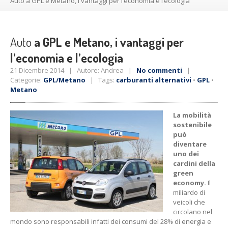
Auto
a GPL e Metano, i vantaggi per l’economia e l’ecologia
Auto
a GPL e Metano, i vantaggi per
l’economia e l’ecologia
21 Dicembre 2014 | Autore: Andrea |
No commenti
|
Categorie:
GPL/Metano
| Tags:
carburanti alternativi
•
GPL
•
Metano
La mobilità
sostenibile
può
diventare
uno dei
cardini della
green
economy.
Il
miliardo di
veicoli che
circolano nel
mondo sono responsabili infatti dei consumi del 28% di energia e