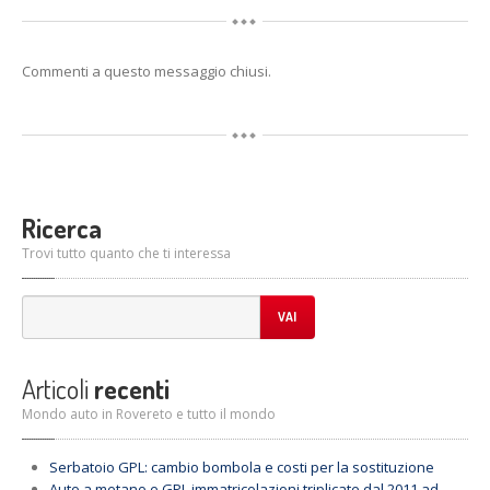
Commenti a questo messaggio chiusi.
Ricerca
Trovi tutto quanto che ti interessa
VAI
Articoli
recenti
Mondo auto in Rovereto e tutto il mondo
Serbatoio
GPL: cambio bombola e costi per la sostituzione
Auto
a metano e GPL immatricolazioni triplicate dal 2011 ad