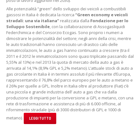
posti di lavoro aggiuntivi nel 2030).
Alle potenzialità “green” dello sviluppo dei veicoli a combustibili
gassosi in Italia è dedicata la ricerca
“Green economy e veicoli
stradali: una via italiana”
realizzata dalla
Fondazione per lo
Sviluppo Sostenibile
, con la collaborazione di Assogasliquidi
Federchimica e del Consorzio Ecogas. Sono proprio i numeri a
dimostrare le potenzialità del settore; negli anni della crisi, mentre
le auto tradizionali hanno conosciuto un drastico calo delle
immatricolazioni, le auto a gas hanno continuato a crescere (tra il
2011 e il 2012 le immatricolazioni sono quasi triplicate passando dal
5,55% al 13%) e nel 2013 la quota di mercato della auto a gas è
arrivata al 14,1% (8,9% GPL e 5,2% metano). L’attuale stock di auto a
gas circolante in Italia è in termini assoluti il più rilevante d’Europa,
rappresentando il 76,8% del parco europeo per le auto a metano e
il 26% per quelle a GPL. Inoltre in Italia oltre al produttore (Fiat) c’è
una piccola e grande industria dell’ auto a gas che va dalla
produzione di impianti per la conversione a GPL e metano, con una
rete di trasformazione e assistenza di più di 6.000 officine, al
rifornimento stradale (più di 3000 distributori di GPL e 1000 di
metano).
LEGGI TUTTO