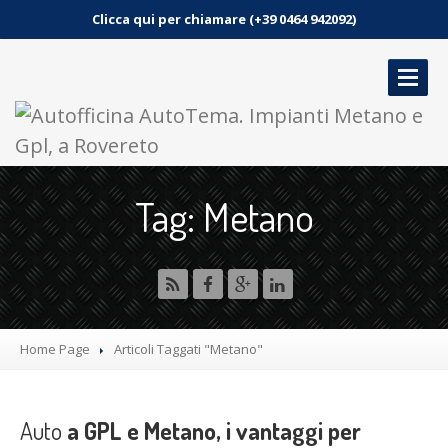
Clicca qui per chiamare (+39 0464 942092)
HOME
Tag: Metano
SERVIZI
GALLERIA
NEWS
CONTATTO
Home Page
Articoli Taggati "Metano"
PRENOTA UN APPUNTAMENTO
Auto
a GPL e Metano, i vantaggi per