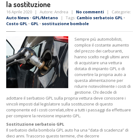
la sostituzione
16 Aprile 2020 | Autore: Andrea |
No commenti
| Categorie:
Auto News
•
GPL/Metano
| Tags:
Cambio serbatoio GPL
•
Costo GPL
•
GPL
•
sostituzione bombole
Sempre più automobilisti,
complice il costante aumento
del prezzo dei carburanti,
hanno scelto negli ultimi anni
di acquistare una vettura
dotata di impianto GPL o di
convertire la propria auto a
questa alimentazione per
ridurre notevolmente i costi di
gestione. Chi decide di
adottare il serbatoio GPL sulla propria vettura deve conoscere i
vincoli imposti dal legislatore sulla sostituzione di questo
componente ed i costi correlati,oltre a tutti i passaggi da effettuare
per compiere la revisione impianto GPL.
Sostituzione serbatoio GPL
Il serbatoio della bombola GPL auto ha una “data di scadenza” di
dieci anni. Trascorso questo termine, che decorre