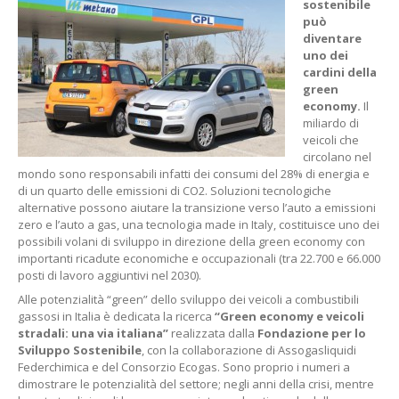
sostenibile
può
diventare
uno dei
cardini della
green
economy.
Il
miliardo di
veicoli che
circolano nel
mondo sono responsabili infatti dei consumi del 28% di energia e
di un quarto delle emissioni di CO2. Soluzioni tecnologiche
alternative possono aiutare la transizione verso l’auto a emissioni
zero e l’auto a gas, una tecnologia made in Italy, costituisce uno dei
possibili volani di sviluppo in direzione della green economy con
importanti ricadute economiche e occupazionali (tra 22.700 e 66.000
posti di lavoro aggiuntivi nel 2030).
Alle potenzialità “green” dello sviluppo dei veicoli a combustibili
gassosi in Italia è dedicata la ricerca
“Green economy e veicoli
stradali: una via italiana”
realizzata dalla
Fondazione per lo
Sviluppo Sostenibile
, con la collaborazione di Assogasliquidi
Federchimica e del Consorzio Ecogas. Sono proprio i numeri a
dimostrare le potenzialità del settore; negli anni della crisi, mentre