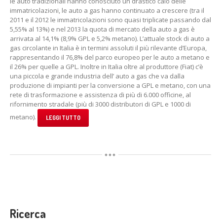
le auto tradizionali hanno conosciuto un drastico calo delle
immatricolazioni, le auto a gas hanno continuato a crescere (tra il
2011 e il 2012 le immatricolazioni sono quasi triplicate passando dal
5,55% al 13%) e nel 2013 la quota di mercato della auto a gas è
arrivata al 14,1% (8,9% GPL e 5,2% metano). L’attuale stock di auto a
gas circolante in Italia è in termini assoluti il più rilevante d’Europa,
rappresentando il 76,8% del parco europeo per le auto a metano e
il 26% per quelle a GPL. Inoltre in Italia oltre al produttore (Fiat) c’è
una piccola e grande industria dell’ auto a gas che va dalla
produzione di impianti per la conversione a GPL e metano, con una
rete di trasformazione e assistenza di più di 6.000 officine, al
rifornimento stradale (più di 3000 distributori di GPL e 1000 di
metano).
LEGGI TUTTO
Ricerca