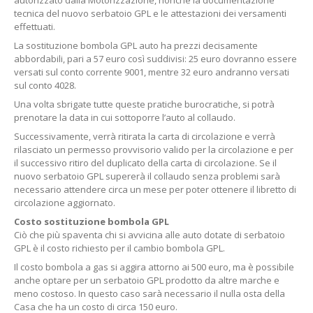
autorizzato dalla Motorizzazione, nonché la documentazione
tecnica del nuovo serbatoio GPL e le attestazioni dei versamenti
effettuati.
La sostituzione bombola GPL auto ha prezzi decisamente
abbordabili, pari a 57 euro così suddivisi: 25 euro dovranno essere
versati sul conto corrente 9001, mentre 32 euro andranno versati
sul conto 4028.
Una volta sbrigate tutte queste pratiche burocratiche, si potrà
prenotare la data in cui sottoporre l’auto al collaudo.
Successivamente, verrà ritirata la carta di circolazione e verrà
rilasciato un permesso provvisorio valido per la circolazione e per
il successivo ritiro del duplicato della carta di circolazione. Se il
nuovo serbatoio GPL supererà il collaudo senza problemi sarà
necessario attendere circa un mese per poter ottenere il libretto di
circolazione aggiornato.
Costo sostituzione bombola GPL
Ciò che più spaventa chi si avvicina alle auto dotate di serbatoio
GPL è il costo richiesto per il cambio bombola GPL.
Il costo bombola a gas si aggira attorno ai 500 euro, ma è possibile
anche optare per un serbatoio GPL prodotto da altre marche e
meno costoso. In questo caso sarà necessario il nulla osta della
Casa che ha un costo di circa 150 euro.