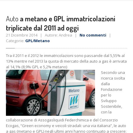
Auto
a metano e GPL immatricolazioni
triplicate dal 2011 ad oggi
21 Dicembre 2014 | Autore: Andrea |
No commenti
|
Categorie:
GPL/Metano
Tra il 2011 e il 2012 le immatricolazioni sono passande dal 5,55% al
13% mentre nel 2013 la quota di mercato della auto a gas è arrivata
al 14,1% (8,9% GPL e 5,2% metano)
Secondo una
ricerca svolta
dalla
Fondazione
per lo
Sviluppo
Sostenibile,
con la
collaborazione di Assogasliquidi Federchimica e del Consorzio
Ecogas, “Green economy e veicoli stradali: una via italiana”, le auto
a gas (metano e GPL) negli ultimi anni hanno continuato a crescere: