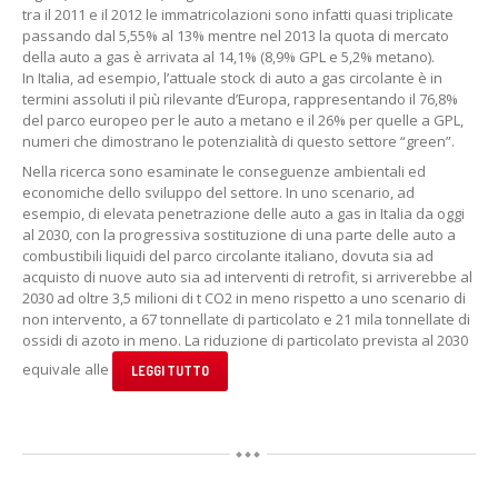
tra il 2011 e il 2012 le immatricolazioni sono infatti quasi triplicate
passando dal 5,55% al 13% mentre nel 2013 la quota di mercato
della auto a gas è arrivata al 14,1% (8,9% GPL e 5,2% metano).
In Italia, ad esempio, l’attuale stock di auto a gas circolante è in
termini assoluti il più rilevante d’Europa, rappresentando il 76,8%
del parco europeo per le auto a metano e il 26% per quelle a GPL,
numeri che dimostrano le potenzialità di questo settore “green”.
Nella ricerca sono esaminate le conseguenze ambientali ed
economiche dello sviluppo del settore. In uno scenario, ad
esempio, di elevata penetrazione delle auto a gas in Italia da oggi
al 2030, con la progressiva sostituzione di una parte delle auto a
combustibili liquidi del parco circolante italiano, dovuta sia ad
acquisto di nuove auto sia ad interventi di retrofit, si arriverebbe al
2030 ad oltre 3,5 milioni di t CO2 in meno rispetto a uno scenario di
non intervento, a 67 tonnellate di particolato e 21 mila tonnellate di
ossidi di azoto in meno. La riduzione di particolato prevista al 2030
equivale alle
LEGGI TUTTO