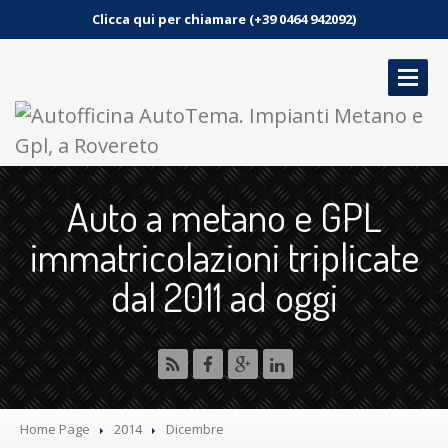
Clicca qui per chiamare (+39 0464 942092)
HOME
Auto a metano e GPL
SERVIZI
immatricolazioni triplicate
GALLERIA
dal 2011 ad oggi
NEWS
CONTATTO
PRENOTA UN APPUNTAMENTO
Home Page
2014
Dicembre