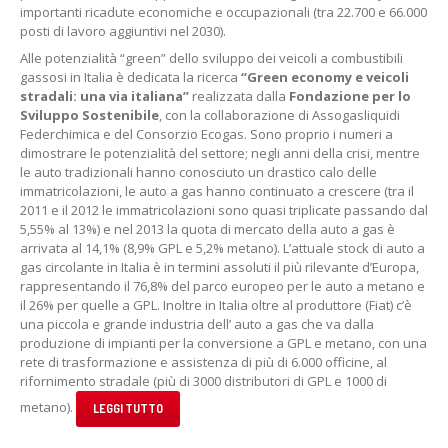
importanti ricadute economiche e occupazionali (tra 22.700 e 66.000
posti di lavoro aggiuntivi nel 2030).
Alle potenzialità “green” dello sviluppo dei veicoli a combustibili
gassosi in Italia è dedicata la ricerca
“Green economy e veicoli
stradali: una via italiana”
realizzata dalla
Fondazione per lo
Sviluppo Sostenibile
, con la collaborazione di Assogasliquidi
Federchimica e del Consorzio Ecogas. Sono proprio i numeri a
dimostrare le potenzialità del settore; negli anni della crisi, mentre
le auto tradizionali hanno conosciuto un drastico calo delle
immatricolazioni, le auto a gas hanno continuato a crescere (tra il
2011 e il 2012 le immatricolazioni sono quasi triplicate passando dal
5,55% al 13%) e nel 2013 la quota di mercato della auto a gas è
arrivata al 14,1% (8,9% GPL e 5,2% metano). L’attuale stock di auto a
gas circolante in Italia è in termini assoluti il più rilevante d’Europa,
rappresentando il 76,8% del parco europeo per le auto a metano e
il 26% per quelle a GPL. Inoltre in Italia oltre al produttore (Fiat) c’è
una piccola e grande industria dell’ auto a gas che va dalla
produzione di impianti per la conversione a GPL e metano, con una
rete di trasformazione e assistenza di più di 6.000 officine, al
rifornimento stradale (più di 3000 distributori di GPL e 1000 di
metano).
LEGGI TUTTO