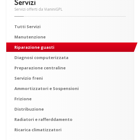
Servizi
Servizi offerti da VianiniGPL
Tutti
Servizi
Manutenzione
Riparazione
guasti
Diagnosi
computerizzata
Preparazione
centraline
Servizio
freni
Ammortizzatori
e Sospensioni
Frizione
Distribuzione
Radiatori
e rafferddamento
Ricarica
climatizzatori