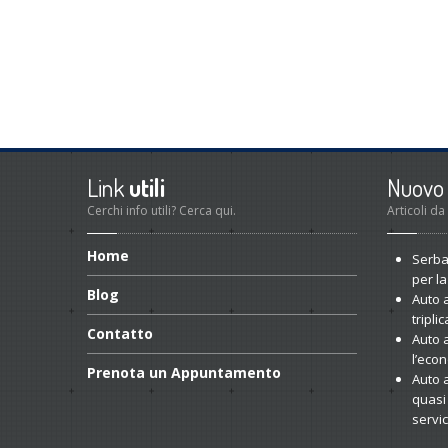
Link
utili
Nuovo
Cerchi info utili? Cerca qui.
Articoli da
Home
Serba
per la
Blog
Auto
a
tripli
Contatto
Auto
a
l’econ
Prenota
un Appuntamento
Auto
a
quasi 
servi