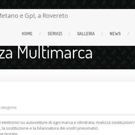
HOME
SERVIZI
GALLERIA
NEWS
za Multimarca
tegorie:
ed elettronici su autovetture di ogni marca e cilindrata; realizza sostituzioni
, la sostituzione e la bilanciatura dei vostri pneumatici.
he testate.