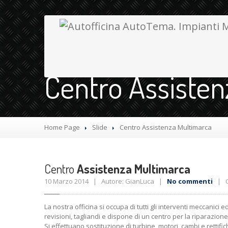
Centro Assisten
Home Page
Slide
Centro
Assistenza Multimarca
Centro
Assistenza Multimarca
10 Marzo 2014 | Autore: GianLuca |
No commenti
| Ca
La nostra officina si occupa di tutti gli interventi meccanici 
revisioni, tagliandi e dispone di un centro per la riparazione
Si effettuano sostituzione di turbine, motori, cambi e rettific